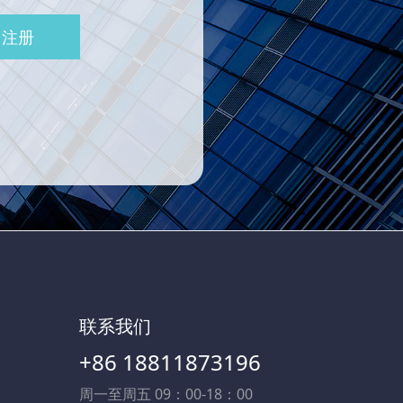
即注册
联系我们
+86 18811873196
周一至周五 09：00-18：00