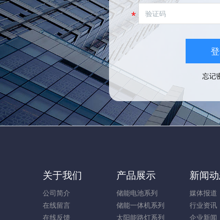
登
忘记
关于我们
产品展示
新闻动
公司简介
储能电池系列
媒体报道
在线留言
储能一体机系列
行业资讯
在线反馈
太阳能路灯系列
企业新闻