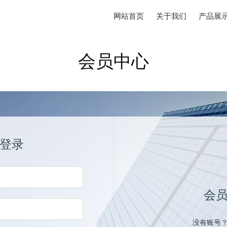
网站首页
关于我们
产品展
会员中心
登录
会
没有账号