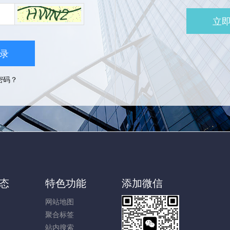
立
录
密码？
态
特色功能
添加微信
网站地图
聚合标签
站内搜索