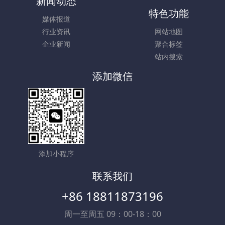
新闻动态
特色功能
媒体报道
行业资讯
网站地图
企业新闻
聚合标签
站内搜索
添加微信
添加小程序
联系我们
+86 18811873196
周一至周五 09：00-18：00