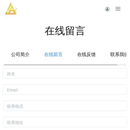
在线留言
公司简介
在线留言
在线反馈
联系我们