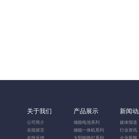
关于我们
产品展示
新闻动
公司简介
储能电池系列
媒体报道
在线留言
储能一体机系列
行业资讯
在线反馈
太阳能路灯系列
企业新闻