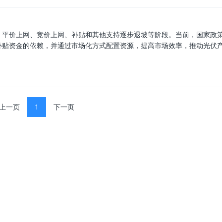
、平价上网、竞价上网、补贴和其他支持逐步退坡等阶段。当前，国家政
补贴资金的依赖，并通过市场化方式配置资源，提高市场效率，推动光伏
上一页
1
下一页