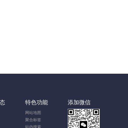
态
特色功能
添加微信
网站地图
聚合标签
站内搜索