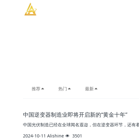
推荐
热门
最新
中国逆变器制造业即将开启新的“黄金十年”
中国光伏制造已经在全球闻名遐迩，但在逆变器环节，还有
2024-10-11
Alishine
3501